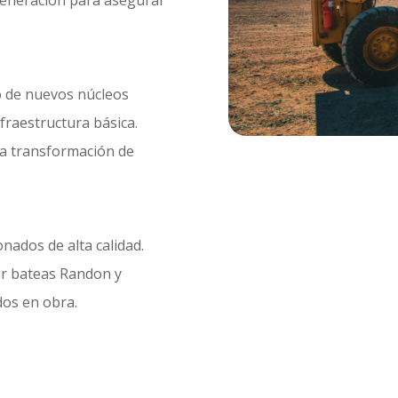
generación para asegurar
o de nuevos núcleos
nfraestructura básica
.
la transformación de
nados de alta calidad
.
r bateas Randon y
idos en obra
.